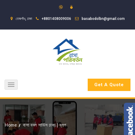
তেজগাঁও, ঢাকা
+8801408009006
basabodolbn@gmail.com
Get A Quote
Toggle
navigation
Home
বাসা বদল সার্ভিস ঢাকা
|
ব্লগ