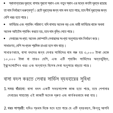
স্থানান্তরের দূরত্ব
: বাসার পুরনো স্থান এবং নতুন স্থান এর মধ্যে কতটা দূরত্ব রয়েছে
তা দাম নির্ধারণে গুরুত্বপূর্ণ। ছোট দূরত্বের জন্য দাম কম হতে পারে, তবে দীর্ঘ দূরত্বের জন্য
বেশি খরচ হতে পারে।
ফার্নিচার এবং প্যাকিং পরিমাণ
: যদি বাসায় অনেক বড় এবং ভারী ফার্নিচার থাকে অথবা
অনেক আইটেম প্যাকিং করতে হয়, তবে দাম বৃদ্ধি পেতে পারে।
লেবারের সংখ্যা
: অনেক কোম্পানি লেবারদের সংখ্যা অনুসারে দাম নির্ধারণ করে।
সাধারণত, বেশি সংখ্যক শ্রমিক চাওয়া হলে দাম বাড়ে।
সাধারণভাবে, বাসা বদলের জন্য লেবার সার্ভিসের দাম শুরু হয় ৩,০০০ টাকা থেকে
১০,০০০ টাকা বা তারও বেশি, এবং এটি প্যাকিং সার্ভিসের অন্তর্ভুক্তি,
ট্রান্সপোর্টেশন খরচ এবং অন্যান্য বিশেষ সেবা অনুসারে বাড়তে পারে।
বাসা বদল করতে লেবার সার্ভিস ব্যবহারের সুবিধা
সময় বাঁচানো
: বাসা বদল একটি সময়সাপেক্ষ কাজ হতে পারে, তবে পেশাদার
লেবারের সাহায্যে এই কাজটি অনেক দ্রুত এবং কার্যকরভাবে করা যায়।
খরচ সাশ্রয়ী
: যদিও প্রথম দিকে মনে হতে পারে যে এটি ব্যয়বহুল, কিন্তু আপনি