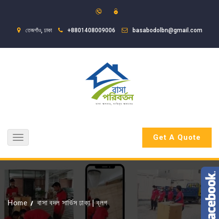
তেজগাঁও, ঢাকা
+8801408009006
basabodolbn@gmail.com
Get A Quote
Toggle
navigation
Home
বাসা বদল সার্ভিস ঢাকা
|
ব্লগ