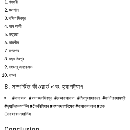
পল্লবী
গুলশান
দক্ষিণ মিরপুর
শাহ আলী
উত্তরা
ভারশীন
রূপনগর
মধ্য মিরপুর
বঙ্গবন্ধু এনক্লেভ
বাড্ডা
8. সম্পর্কিত কীওয়ার্ড এবং হ্যাশট্যাগ
#বাসাবদল #বাসাবদলমিরপুর #ঢাকাবাসাবদল #মিরপুরবাসাবদল #ফার্নিচারসামগ্রী
#হ্যান্ডিমেনসার্ভিস #টেকনিশিয়ান #বাসাবদলপরিষেবা #বাসাবদলভাড়া #ঢাক
াবাসাবদলসার্ভিস
Conclusion